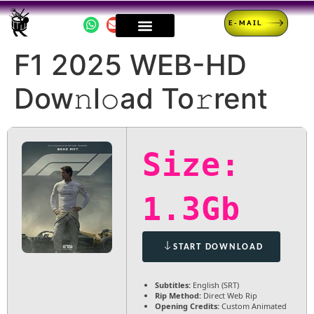
E-MAIL
F1 2025 WEB-HD
Dow𝚗l𝚘ad To𝚛rent
Size:
1.3Gb
START DOWNLOAD
Subtitles:
English (SRT)
Rip Method:
Direct Web Rip
Opening Credits:
Custom Animated