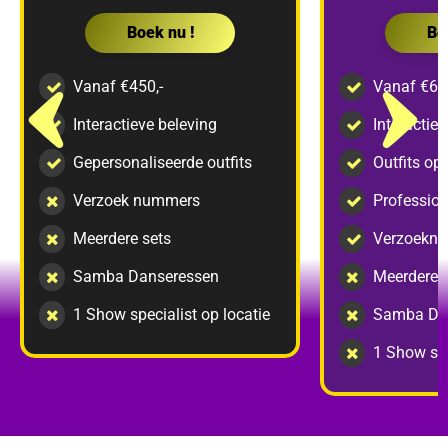
Boek nu !
Bo
Vanaf €450,-
Vanaf €600
Interactieve beleving
Interactie
Gepersonaliseerde outfits
Outfits op
Verzoek nummers
Professio
Meerdere sets
Verzoekn
Samba Danseressen
Meerdere s
1 Show specialist op locatie
Samba Da
1 Show spe