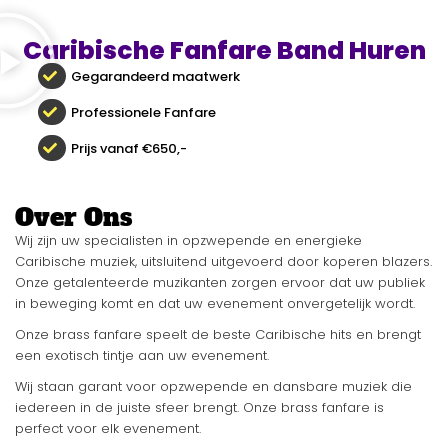
Caribische Fanfare Band Huren
Gegarandeerd maatwerk
Professionele Fanfare
Prijs vanaf €650,-
Samba Show
Samba Band
Jazz Band
Caribische Fanfare
BEKIJK SAMBA!
LEES MEER!
BOEK NU !
BOEK NU !
Over Ons
Wij zijn uw specialisten in opzwepende en energieke
Caribische muziek, uitsluitend uitgevoerd door koperen blazers.
Onze getalenteerde muzikanten zorgen ervoor dat uw publiek
in beweging komt en dat uw evenement onvergetelijk wordt.
Onze brass fanfare speelt de beste Caribische hits en brengt
een exotisch tintje aan uw evenement.
Wij staan garant voor opzwepende en dansbare muziek die
iedereen in de juiste sfeer brengt. Onze brass fanfare is
perfect voor elk evenement.