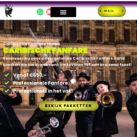
E-MAIL
Caribische Fanfare Huren
CARIBISCHE FANFARE
Reserveer nu voor onvergetelijke Caribische Fanfare band
klanken die uw evenement omtoveren tot een bruisend feest!
Vanaf €650,-
Professionele Fanfare
Professionals in het vak!
BEKIJK PAKKETTEN