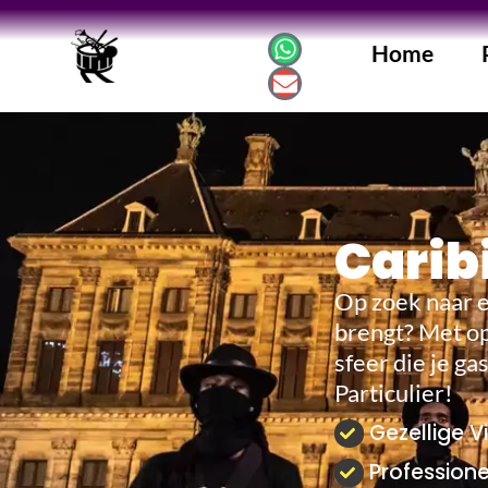
Home
Carib
Op zoek naar e
brengt? Met op
sfeer die je ga
Particulier!
Gezellige V
Profession