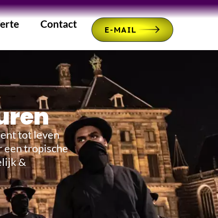
erte
Contact
E-MAIL
uren
ent tot leven
 een tropische
lijk &