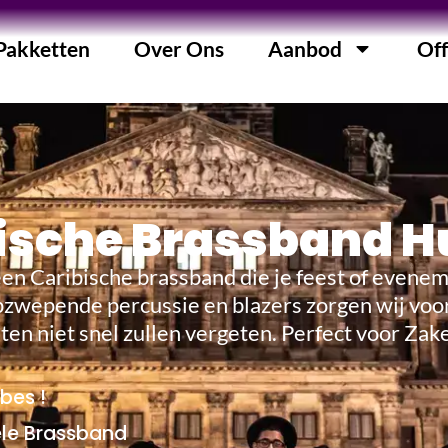
Pakketten
Over Ons
Aanbod
Off
ische Brassband H
en Caribische brassband die je feest of evenem
zwepende percussie en blazers zorgen wij voor
sten niet snel zullen vergeten. Perfect voor Zake
ibes !
ele Brassband