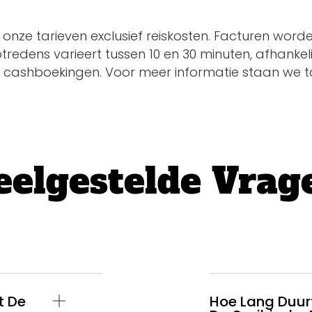
n onze tarieven exclusief reiskosten. Facturen word
redens varieert tussen 10 en 30 minuten, afhankel
cashboekingen. Voor meer informatie staan we tot
eelgestelde Vrag
w
anfare
t De
Hoe Lang Duur