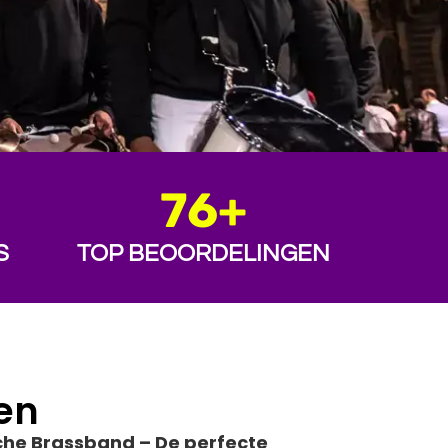
76
+
S
TOP BEOORDELINGEN
en
che Brassband – De perfecte