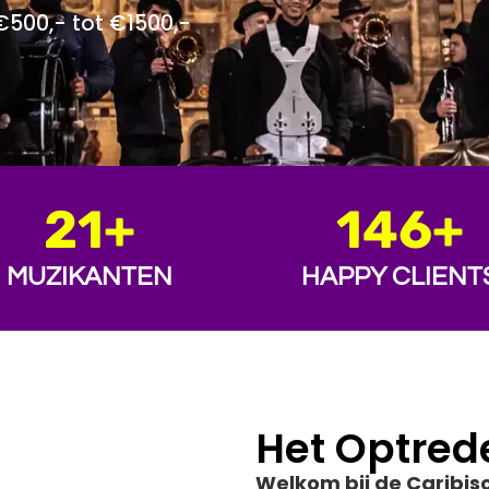
 €500,- tot €1500,-
21
+
146
+
MUZIKANTEN
HAPPY CLIENT
Het Optred
Welkom bij de Caribis