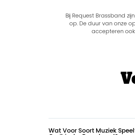
Bij Request Brassband zij
op. De duur van onze opt
accepteren ook 
V
Jazz Band
Samba Sho
Caribische F
Samba Band
Wat Voor Soort Muziek Speel