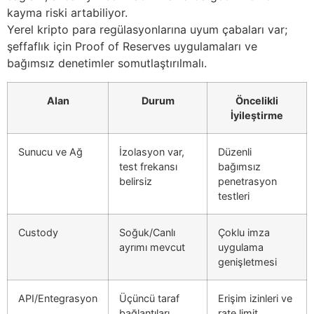
kayma riski artabiliyor.
Yerel kripto para regülasyonlarına uyum çabaları var;
şeffaflık için Proof of Reserves uygulamaları ve
bağımsız denetimler somutlaştırılmalı.
Alan
Durum
Öncelikli
İyileştirme
Sunucu ve Ağ
İzolasyon var,
Düzenli
test frekansı
bağımsız
belirsiz
penetrasyon
testleri
Custody
Soğuk/Canlı
Çoklu imza
ayrımı mevcut
uygulama
genişletmesi
API/Entegrasyon
Üçüncü taraf
Erişim izinleri ve
bağlantıları
rate limit